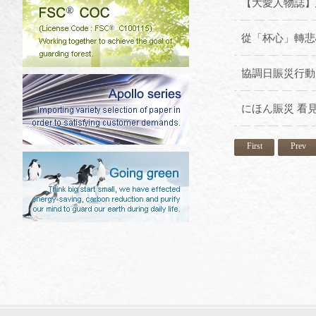
【大愛人物誌】
從「杯心」轉悲
協調日賑災行動
にほん賑災 看
First
Prev