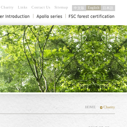
Charity
Links
Contact Us
Sitemap
English
中文版
日本語
│
│
HOME
Charity