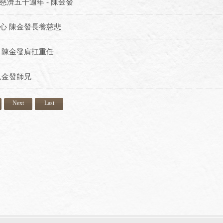
慈濟五十週年 - 陳金發
心 陳金發長養慈悲
 陳金發肩扛重任
見金發師兄
Next
Last