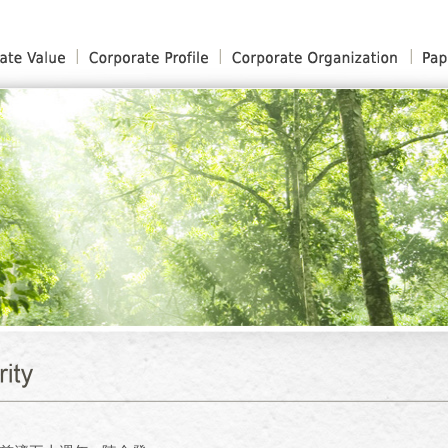
│
│
│