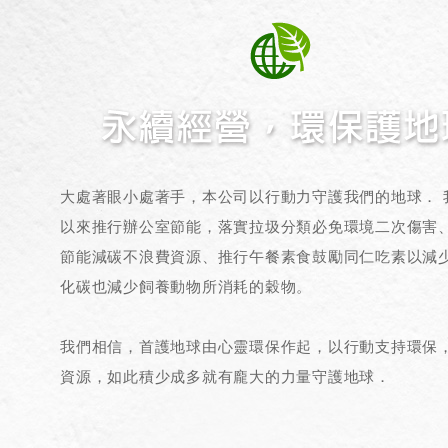
大處著眼小處著手，本公司以行動力守護我們的地球． 
以來推行辦公室節能，落實拉圾分類必免環境二次傷害
節能減碳不浪費資源、推行午餐素食鼓勵同仁吃素以減
化碳也減少飼養動物所消耗的穀物。
我們相信，首護地球由心靈環保作起，以行動支持環保
資源，如此積少成多就有龐大的力量守護地球．